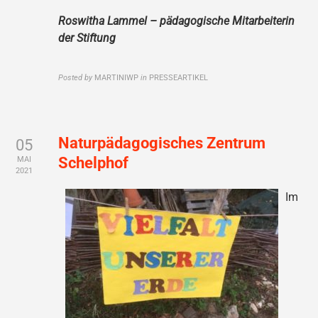
Roswitha Lammel – pädagogische Mitarbeiterin
der Stiftung
Posted by
MARTINIWP
in
PRESSEARTIKEL
Naturpädagogisches Zentrum
05
Schelphof
MAI
2021
Im